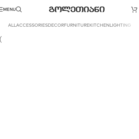
MENU
ALL
ACCESSORIES
DECOR
FURNITURE
KITCHEN
LIGHTING
Decor
Et vestibulum quis a suspendisse
Decor
Rhoncus quisque sollicitudin