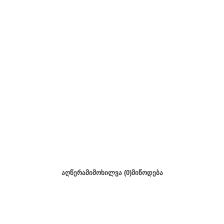
ᲐᲦᲬᲔᲠᲐ
ᲛᲘᲛᲝᲮᲘᲚᲕᲐ (0)
ᲛᲘᲬᲝᲓᲔᲑᲐ