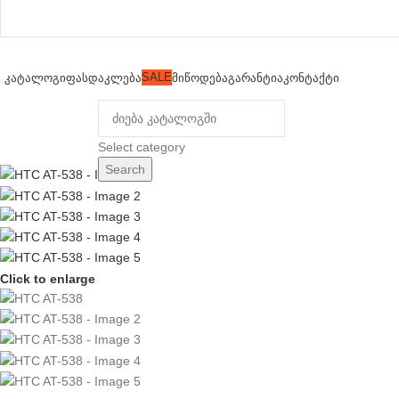
SALE
ᲙᲐᲢᲐᲚᲝᲒᲘ
ᲤᲐᲡᲓᲐᲙᲚᲔᲑᲐ
ᲛᲘᲬᲝᲓᲔᲑᲐ
ᲒᲐᲠᲐᲜᲢᲘᲐ
ᲙᲝᲜᲢᲐᲥᲢᲘ
rowse Categories
Select category
Search
Click to enlarge