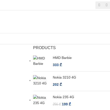
PRODUCTS
HMD Barbie
333
₾
Nokia 3210 4G
202
₾
Nokia 235 4G
199
₾
256
₾