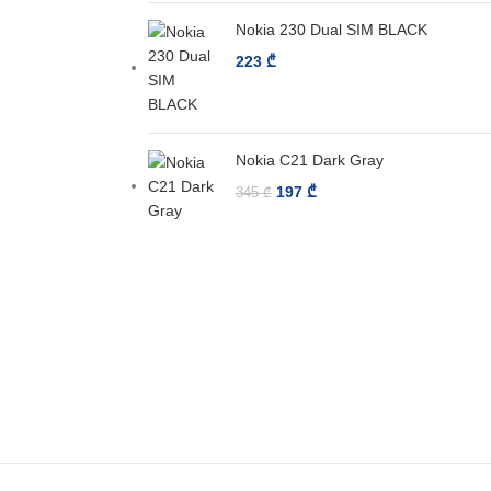
Nokia 230 Dual SIM BLACK
223
₾
Nokia C21 Dark Gray
197
₾
345
₾